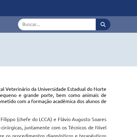
Termo de busca
tal Veterinário da Universidade Estadual do Norte
e pequeno e grande porte, bem como animais de
ometido com a formação acadêmica dos alunos de
 Filippo (chefe do LCCA) e Flávio Augusto Soares
-cirúrgicas, juntamente com os Técnicos de Nível
re os procedimentos diagnósticos e terapêuticos