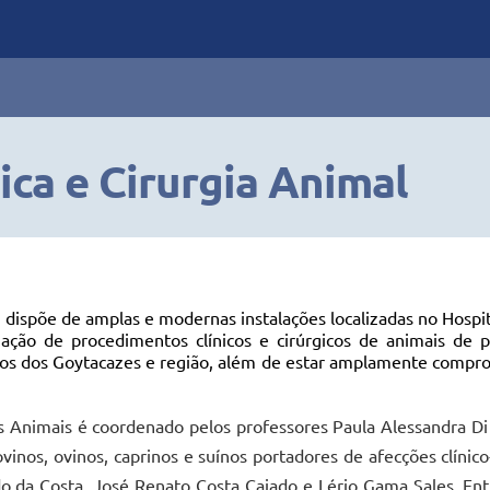
ica e Cirurgia Animal
) dispõe de amplas e modernas instalações localizadas no Hospi
ização de procedimentos clínicos e cirúrgicos de animais d
s dos Goytacazes e região, além de estar amplamente compr
s Animais é coordenado pelos professores Paula Alessandra Di
nos, ovinos, caprinos e suínos portadores de afecções clínico
o da Costa, José Renato Costa Caiado e Lério Gama Sales. Ent