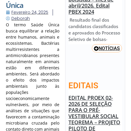
Única
abril/2026. Edital
PBEX 2024
Fevereiro 24, 2025
Deborah
Resultado final dos
O termo Saúde Única
candidatos classificados
busca equilíbrar a relação
e aprovados do Processo
entre humanos, animais e
Seletivo de bolsas-
ecossistemas. Bactérias
NOTÍCIAS
multirresistentes a
antimicrobianos presentes
naturalmente em animais
estão em diferentes
ambientes. Será abordado
o efeito dos impactos
EDITAIS
ambientais junto às
populações
EDITAL PROEX 02-
socioeconomicamente
2026 DE SELEÇÃO
vulneráveis, por meio de
PARA O PRÉ-
análises de situações que
VESTIBULAR SOCIAL
favorecem a contaminação
TEOREMA – PROJETO
microbiana cruzada pelo
PILOTO DE
contato direto com animais