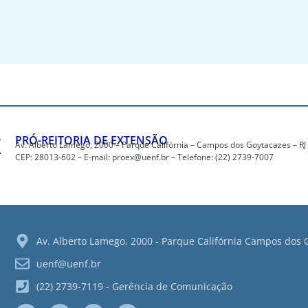
PRÓ-REITORIA DE EXTENSÃO
Av. Alberto Lamego, 2000 – Parque Califórnia – Campos dos Goytacazes – RJ
CEP: 28013-602 – E-mail: proex@uenf.br – Telefone: (22) 2739-7007
Av. Alberto Lamego, 2000 - Parque Califórnia Campos dos G
uenf@uenf.br
(22) 2739-7119 - Gerência de Comunicação