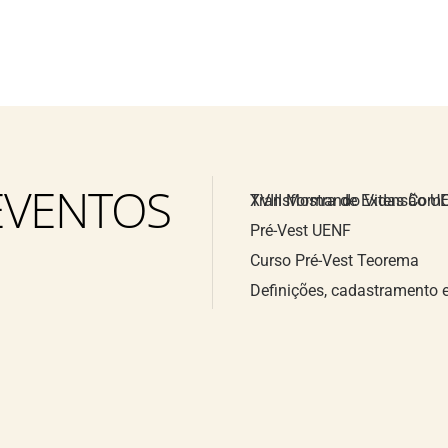
EVENTOS
XVIII Mostra de Extensão UENF UFF IFF e X UFRRJ: Mulheres Transformando
Pré-Vest UENF
Curso Pré-Vest Teorema
Definições, cadastramento 