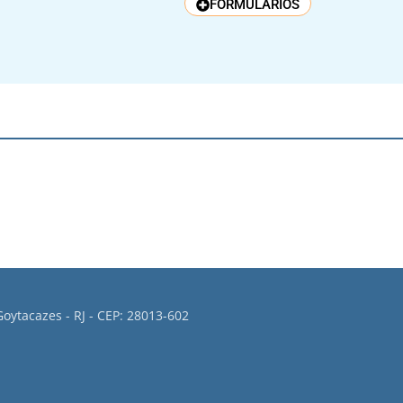
FORMULÁRIOS
oytacazes - RJ - CEP: 28013-602