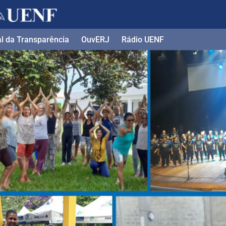
al da Transparência
OuvERJ
Rádio UENF