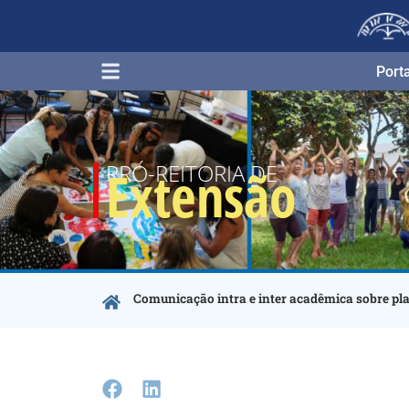
Port
PRÓ-REITORIA DE
Extensão
Comunicação intra e inter acadêmica sobre pl