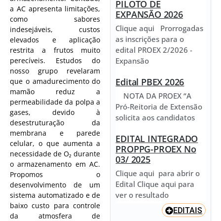
PILOTO DE
a AC apresenta limitações,
EXPANSÃO 2026
como sabores
Clique aqui Prorrogadas
indesejáveis, custos
as inscrições para o
elevados e aplicação
edital PROEX 2/2026 -
restrita a frutos muito
Expansão
perecíveis. Estudos do
nosso grupo revelaram
Edital PBEX 2026
que o amadurecimento do
mamão reduz a
NOTA DA PROEX “A
permeabilidade da polpa a
Pró-Reitoria de Extensão
gases, devido à
solicita aos candidatos
desestruturação da
membrana e parede
EDITAL INTEGRADO
celular, o que aumenta a
PROPPG-PROEX No
necessidade de O₂ durante
03/ 2025
o armazenamento em AC.
Clique aqui para abrir o
Propomos o
Edital Clique aqui para
desenvolvimento de um
ver o resultado
sistema automatizado e de
baixo custo para controle
EDITAIS
da atmosfera de