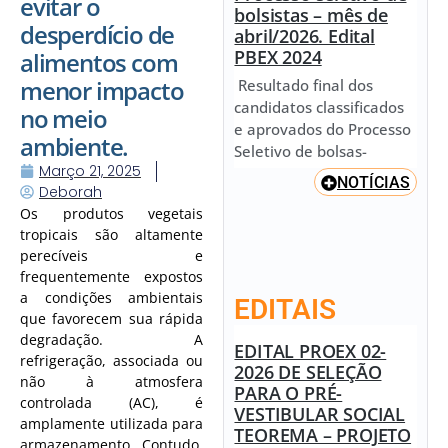
evitar o
bolsistas – mês de
desperdício de
abril/2026. Edital
PBEX 2024
alimentos com
menor impacto
Resultado final dos
candidatos classificados
no meio
e aprovados do Processo
ambiente.
Seletivo de bolsas-
Março 21, 2025
NOTÍCIAS
Deborah
Os produtos vegetais
tropicais são altamente
perecíveis e
frequentemente expostos
a condições ambientais
EDITAIS
que favorecem sua rápida
degradação. A
EDITAL PROEX 02-
refrigeração, associada ou
2026 DE SELEÇÃO
não à atmosfera
PARA O PRÉ-
controlada (AC), é
VESTIBULAR SOCIAL
amplamente utilizada para
TEOREMA – PROJETO
armazenamento. Contudo,