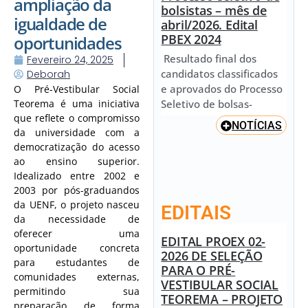
ampliação da
bolsistas – mês de
igualdade de
abril/2026. Edital
PBEX 2024
oportunidades
Resultado final dos
Fevereiro 24, 2025
candidatos classificados
Deborah
e aprovados do Processo
O Pré-Vestibular Social
Seletivo de bolsas-
Teorema é uma iniciativa
que reflete o compromisso
NOTÍCIAS
da universidade com a
democratização do acesso
ao ensino superior.
Idealizado entre 2002 e
2003 por pós-graduandos
da UENF, o projeto nasceu
EDITAIS
da necessidade de
oferecer uma
EDITAL PROEX 02-
oportunidade concreta
2026 DE SELEÇÃO
para estudantes de
PARA O PRÉ-
comunidades externas,
VESTIBULAR SOCIAL
permitindo sua
TEOREMA – PROJETO
preparação de forma