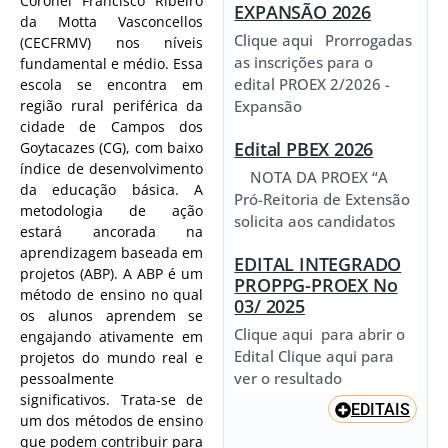
Coronel Francisco Ribeiro
EXPANSÃO 2026
da Motta Vasconcellos
Clique aqui Prorrogadas
(CECFRMV) nos níveis
as inscrições para o
fundamental e médio. Essa
edital PROEX 2/2026 -
escola se encontra em
Expansão
região rural periférica da
cidade de Campos dos
Edital PBEX 2026
Goytacazes (CG), com baixo
índice de desenvolvimento
NOTA DA PROEX “A
da educação básica. A
Pró-Reitoria de Extensão
metodologia de ação
solicita aos candidatos
estará ancorada na
aprendizagem baseada em
EDITAL INTEGRADO
projetos (ABP). A ABP é um
PROPPG-PROEX No
método de ensino no qual
03/ 2025
os alunos aprendem se
Clique aqui para abrir o
engajando ativamente em
Edital Clique aqui para
projetos do mundo real e
ver o resultado
pessoalmente
significativos. Trata-se de
EDITAIS
um dos métodos de ensino
que podem contribuir para