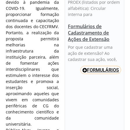
PROEX (listados por ordem
devido à pandemia da
alfabética): Circular
COVID-19. Igualmente,
interna para
proporcionar formação
continuada e capacitação
Formulários de
dos docentes do CECFRMV.
Cadastramento de
Portanto, a realização da
Ações de Extensão
proposta permitirá
melhorias na
Por que cadastrar uma
infraestrutura da
ação de extensão? Ao
instituição parceira, além
cadastrar sua ação, você,
de fomentar ações
interdisciplinares que
FORMULÁRIOS
estimulem o interesse dos
estudantes e promova a
inserção social,
aproximando aqueles que
vivem em comunidades
periféricas de CG do
conhecimento científico e
da comunidade
universitária.