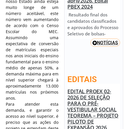
abril/2026. Edital
nosso Estado ainda esteja
PBEX 2024
muito longe de um
número aceitável, este
Resultado final dos
número vem aumentando
candidatos classificados
de acordo com o Censo
e aprovados do Processo
Escolar do MEC.
Seletivo de bolsas-
Assumindo uma
NOTÍCIAS
expectativa de conversão
de matrículas especiais
nos anos iniciais do ensino
fundamental para o ensino
médio de apenas 50%, a
demanda máxima para em
EDITAIS
nível superior chegará à
aproximadamente 13.000
EDITAL PROEX 02-
matrículas nos próximos
2026 DE SELEÇÃO
anos.
PARA O PRÉ-
Para atender esta
VESTIBULAR SOCIAL
demanda, e garantir o
TEOREMA – PROJETO
acesso ao nível superior, é
PILOTO DE
preciso que as ações do
EXPANSÃO 2026
projeto se estendam deste