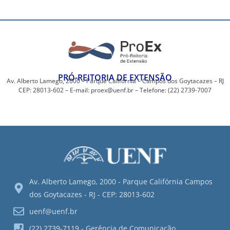
PRÓ-REITORIA DE EXTENSÃO
Av. Alberto Lamego, 2000 – Parque Califórnia – Campos dos Goytacazes – RJ
CEP: 28013-602 – E-mail: proex@uenf.br – Telefone: (22) 2739-7007
Av. Alberto Lamego, 2000 - Parque Califórnia Campos
dos Goytacazes - RJ - CEP: 28013-602
uenf@uenf.br
(22) 2739-7119 - Gerência de Comunicação