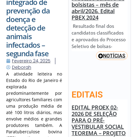
integrado de
bolsistas – mês de
prevenção da
abril/2026. Edital
PBEX 2024
doença e
detecção de
Resultado final dos
candidatos classificados
animais
e aprovados do Processo
infectados –
Seletivo de bolsas-
segunda fase
NOTÍCIAS
Fevereiro 24, 2025
Deborah
A atividade leiteira no
Estado do Rio de Janeiro é
explorada
EDITAIS
predominantemente por
agricultores familiares com
uma produção média de
EDITAL PROEX 02-
até 100 litros diários, mas
2026 DE SELEÇÃO
envolve médios e grandes
PARA O PRÉ-
produtores também. A
VESTIBULAR SOCIAL
Paratuberculose bovina
TEOREMA – PROJETO