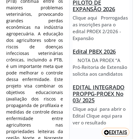
(PTB) continua entre os
PILOTO DE
maiores problemas
EXPANSÃO 2026
veterinários, provocando
Clique aqui Prorrogadas
grandes perdas
as inscrições para o
econômicas na indústria
edital PROEX 2/2026 -
agropecuária. A educação
Expansão
dos agricultores sobre os
riscos de doenças
Edital PBEX 2026
infecciosas veterinárias
crônicas, incluindo a PTB,
NOTA DA PROEX “A
é um importante meta que
Pró-Reitoria de Extensão
pode melhorar o controle
solicita aos candidatos
dessa enfermidade. Este
projeto visa combinar os
EDITAL INTEGRADO
objetivos educacionais
PROPPG-PROEX No
(avaliação dos riscos e
03/ 2025
propaganda de profilaxia e
Clique aqui para abrir o
medidas de controle dessa
Edital Clique aqui para
enfermidade entre
ver o resultado
agricultores nas
propriedades leiteiras da
EDITAIS
região Norte e Noroeste