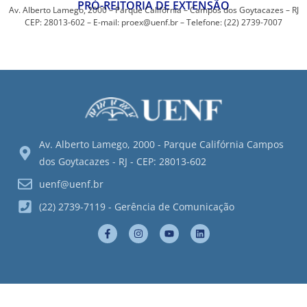
PRÓ-REITORIA DE EXTENSÃO
Av. Alberto Lamego, 2000 – Parque Califórnia – Campos dos Goytacazes – RJ
CEP: 28013-602 – E-mail: proex@uenf.br – Telefone: (22) 2739-7007
Av. Alberto Lamego, 2000 - Parque Califórnia Campos
dos Goytacazes - RJ - CEP: 28013-602
uenf@uenf.br
(22) 2739-7119 - Gerência de Comunicação