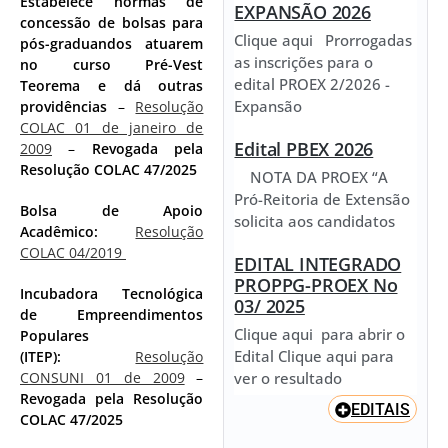
Estabelece normas de
EXPANSÃO 2026
concessão de bolsas para
Clique aqui Prorrogadas
pós-graduandos atuarem
as inscrições para o
no curso Pré-Vest
edital PROEX 2/2026 -
Teorema e dá outras
Expansão
providências
–
Resolução
COLAC 01 de janeiro de
Edital PBEX 2026
2009
–
Revogada pela
Resolução COLAC 47/2025
NOTA DA PROEX “A
Pró-Reitoria de Extensão
Bolsa de Apoio
solicita aos candidatos
Acadêmico:
Resolução
COLAC 04/2019
EDITAL INTEGRADO
PROPPG-PROEX No
Incubadora Tecnológica
03/ 2025
de Empreendimentos
Clique aqui para abrir o
Populares
Edital Clique aqui para
(ITEP):
Resolução
ver o resultado
CONSUNI 01 de 2009
–
Revogada pela Resolução
EDITAIS
COLAC 47/2025