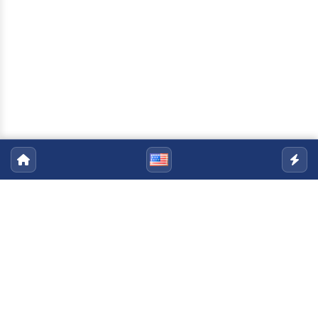
Programa de Pós-Graduação em
Matemática
Email:
pgmat@uenf.br