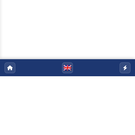
Pós-Graduação em Sociologia
Política
Email:
sociologiapolitica@uenf.br