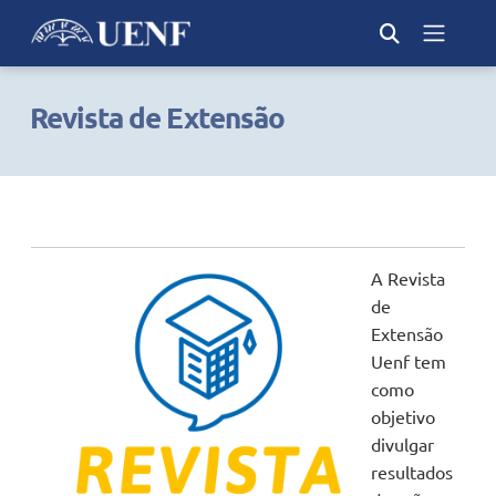
Revista de Extensão
Home
Contato
Telefone
A Revista
de
Localização
Extensão
Uenf tem
como
objetivo
divulgar
resultados