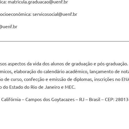
ica: matricula.graduacao@uenf.br
socioeconômica: servicosocial@uenf.br
c@uenf.br
________________________________________________________
sos aspectos da vida dos alunos de graduação e pós-graduação.
êmicos, elaboração do calendário acadêmico, lançamento de notas
são de curso, confecção e emissão de diplomas, inscrições no EN
no do Estado do Rio de Janeiro e MEC.
 Califórnia – Campos dos Goytacazes – RJ – Brasil – CEP: 28013