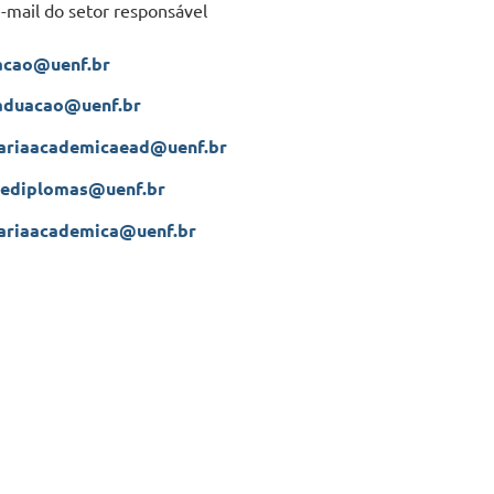
mail do setor responsável
acao@uenf.br
aduacao@uenf.br
tariaacademicaead@uenf.br
dediplomas@uenf.br
ariaacademica@uenf.br