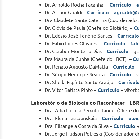
Dr. Arnoldo Rocha Façanha –
Currículo
–
a
Dr. Arthur Giraldi –
Currículo
–
agiraldi@
Dra Claudete Santa Catarina (Coordenado
Dr. Clóvis de Paula (Chefe do Biotério) –
Cu
Dr. Edésio José Tenório Santos –
Currículo
Dr. Fábio Lopes Olivares –
Currículo
–
fab
Dr. Glauber Monteiro Dias –
Currículo
– gl
Dra Maura da Cunha (Chefe do LBCT) –
Cu
Dr. Renato Augusto DaMatta –
Currículo
Dr. Sérgio Henrique Seabra –
Currículo
– s
Dr. Sheila Espírito Santo Araújo –
Currícul
Dr. Vitor Batista Pinto –
Currículo
– vitorb
Laboratório de Biologia do Reconhecer – LB
Dra. Alba Lucínia Peixoto Rangel (Chefe d
Dra. Elena Lassounskaia –
Currículo
–
ele
Dra. Elisangela Costa da Silva –
Currículo
-
Dr. Jorge Hudson Petreski (Coordenador do