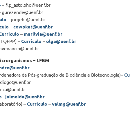
o
– flp_astolpho@uenf.br
 gurezende@uenf.br
ulo
– jorgehf@uenf.br
culo
–
cowpkat@uenf.br
Currículo
–
marilvia@uenf.br
o LQFPP) –
Currículo
–
olga@uenf.br
mvenancio@uenf.br
Microrganismos – LFBM
ndre@uenf.br
denadora da Pós-graduação de Biociência e Biotecnologia)–
Cu
 diogo@uenf.br
rica@uenf.br
o
–
jalmeida@uenf.br
aboratório) –
Currículo
–
valmg@uenf.br