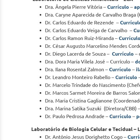
Dra. Ângela Pierre Vitória –
Currículo
–
ap
Dra. Caryne Aparecida de Carvalho Braga
Dr. Carlos Eduardo de Rezende –
Currícul
Dr. Carlos Eduardo Veiga de Carvalho –
Cu
Dr. Carlos Ramon Ruiz-Miranda –
Currícul
Dr. César Augusto Marcelino Mendes Cord
Dr. Diego Lacerda de Souza –
Currículo
– 
Dra. Dora Maria Vilela José – Currículo –
d
Dra. Ilana Rosental Zalmon –
Currículo
–
i
Dr. Leandro Monteiro Rabello –
Currículo
Dr. Marcelo Trindade do Nascimento (Chef
Dr. Marcos Sarmet Moreira de Barros Sal
Dra. Maria Cristina Gaglianone (Coordena
Dra. Marina Satika Suzuki (Diretora/CBB) 
Dr. Paulo Pedrosa Andrade –
Currículo
–
p
Laboratório de Biologia Celular e Tecidual –
Dr. Antônio Jesus Dorighetto Cogo –
Currí