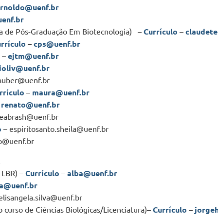
rnoldo@uenf.br
uenf.br
ra de Pós-Graduação Em Biotecnologia) –
Currículo
–
claudet
rrículo
–
cps@uenf.br
–
ejtm@uenf.br
ioliv@uenf.br
auber@uenf.br
rrículo
–
maura@uenf.br
–
renato@uenf.br
eabrash@uenf.br
o
– espiritosanto.sheila@uenf.br
p@uenf.br
R
o LBR) –
Currículo
–
alba@uenf.br
na@uenf.br
elisangela.silva@uenf.br
 curso de Ciências Biológicas/Licenciatura)–
Currículo
–
jorge