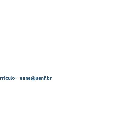
rrículo
–
anna@uenf.br