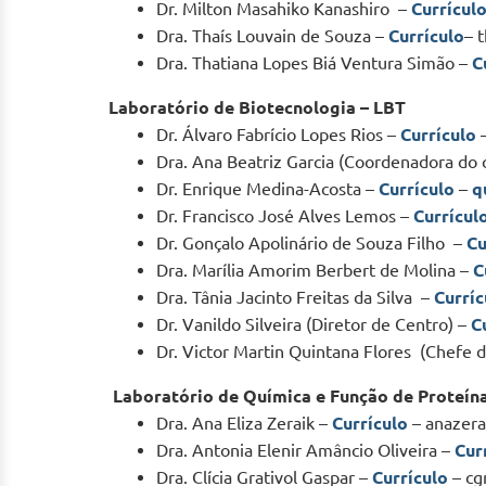
Dr. Milton Masahiko Kanashiro –
Currícul
Dra. Thaís Louvain de Souza –
Currículo
– 
Dra. Thatiana Lopes Biá Ventura Simão –
C
Laboratório de Biotecnologia – LBT
Dr. Álvaro Fabrício Lopes Rios –
Currículo
Dra. Ana Beatriz Garcia (Coordenadora do 
Dr. Enrique Medina-Acosta –
Currículo
–
q
Dr. Francisco José Alves Lemos –
Currícul
Dr. Gonçalo Apolinário de Souza Filho –
Cu
Dra. Marília Amorim Berbert de Molina –
C
Dra. Tânia Jacinto Freitas da Silva –
Curríc
Dr. Vanildo Silveira (Diretor de Centro) –
C
Dr. Victor Martin Quintana Flores (Chefe 
Laboratório de Química e Função de Proteín
Dra. Ana Eliza Zeraik –
Currículo
– anazera
Dra. Antonia Elenir Amâncio Oliveira –
Cur
Dra. Clícia Grativol Gaspar –
Currículo
– cg