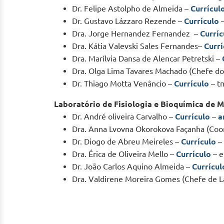
Dr. Felipe Astolpho de Almeida –
Currícul
Dr. Gustavo Lázzaro Rezende –
Currículo
–
Dra. Jorge Hernandez Fernandez –
Curríc
Dra. Kátia Valevski Sales Fernandes–
Currí
Dra. Marílvia Dansa de Alencar Petretski –
Dra. Olga Lima Tavares Machado (Chefe d
Dr. Thiago Motta Venâncio –
Currículo
– t
Laboratório de Fisiologia e Bioquímica de 
Dr. André oliveira Carvalho –
Currículo
–
a
Dra. Anna Lvovna Okorokova Façanha (Coor
Dr. Diogo de Abreu Meireles –
Currículo
–
Dra. Érica de Oliveira Mello –
Currículo
– e
Dr. João Carlos Aquino Almeida –
Currícul
Dra. Valdirene Moreira Gomes (Chefe de L