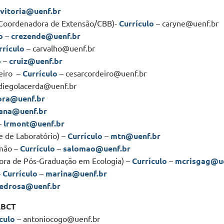
vitoria@
uenf.br
 (Coordenadora de Extensão/CBB)-
Currículo
– caryne@uenf.br
o
–
crezende@uenf.br
rrículo
– carvalho@uenf.br
o
–
cruiz@uenf.br
eiro –
Currículo
– cesarcordeiro@uenf.br
diegolacerda@uenf.br
ora@uenf.br
lana@uenf.br
–
lrmont@uenf.br
e de Laboratório) –
Currículo
–
mtn@uenf.br
omão –
Currículo
–
salomao@uenf.br
dora de Pós-Graduação em Ecologia) –
Currículo
–
mcrisgag@ue
–
Currículo
–
marina@uenf.br
edrosa@uenf.br
 LBCT
culo
– antoniocogo@uenf.br