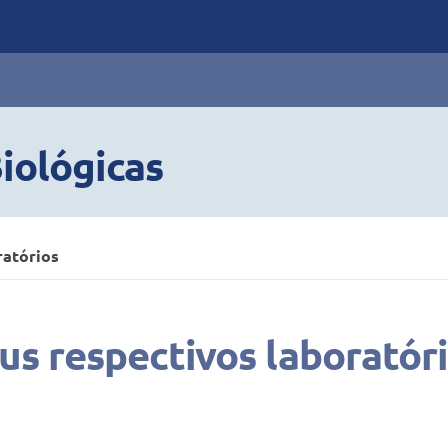
iológicas
ratórios
us respectivos laboratór