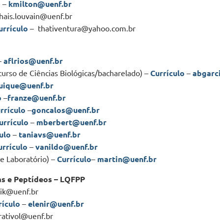
o
–
kmilton@uenf.br
thais.louvain@uenf.br
urrículo
– thativentura@yahoo.com.br
–
aflrios@uenf.br
curso de Ciências Biológicas/bacharelado) –
Currículo
–
abgarc
uique@uenf.br
o
–
franze@uenf.br
rrículo
–
goncalos@uenf.br
urrículo
–
mberbert@uenf.br
ulo
–
taniavs@uenf.br
urrículo
–
vanildo@uenf.br
de Laboratório) –
Currículo
–
martin@uenf.br
as e Peptídeos – LQFPP
ik@uenf.br
rículo
–
elenir@uenf.br
rativol@uenf.br