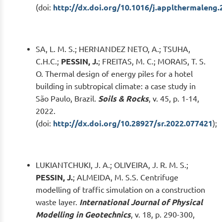
(doi:
http://dx.doi.org/10.1016/j.applthermaleng
SA, L. M. S.; HERNANDEZ NETO, A.; TSUHA,
C.H.C.;
PESSIN, J.
; FREITAS, M. C.; MORAIS, T. S.
O. Thermal design of energy piles for a hotel
building in subtropical climate: a case study in
São Paulo, Brazil.
Soils & Rocks
, v. 45, p. 1-14,
2022.
(doi:
http://dx.doi.org/10.28927/sr.2022.077421
);
LUKIANTCHUKI, J. A.; OLIVEIRA, J. R. M. S.;
PESSIN, J.
; ALMEIDA, M. S.S. Centrifuge
modelling of traffic simulation on a construction
waste layer.
International Journal of Physical
Modelling in Geotechnics
, v. 18, p. 290-300,