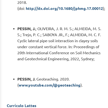
2018.
(doi:
http://dx.doi.org/10.1680/jphmg.17.00012
);
PESSIN, J.
; OLIVEIRA, J. R. M. S.; ALMEIDA, M. S.
S.; Trejo, P. C.; SABOYA JR., F.; ALMEIDA, M. C. F.
Cyclic lateral pipe-soil interaction in clayey soils
under constant vertical force. In: Proceedings of
20th International Conference on Soil Mechanics
and Geotechnical Engineering, 2022, Sydney;
PESSIN, J.
Geoteaching. 2020.
(
www.youtube.com/@geoteaching
).
Currículo Lattes