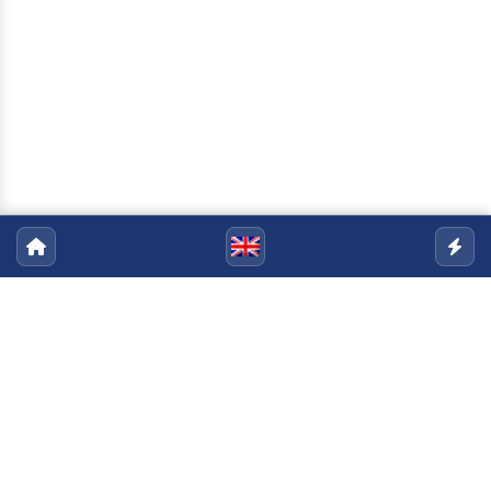
Programa de Pós-Graduação em
Engenharia Civil
Email:
ppgec@uenf.br