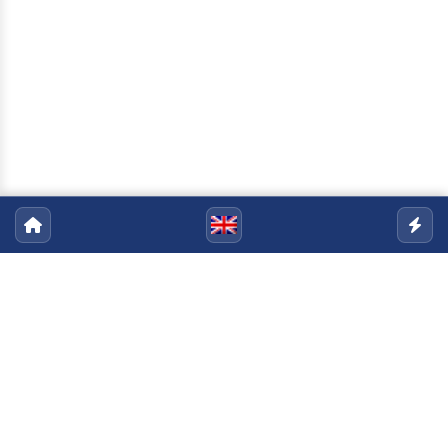
Programa de Pós-Graduação em
Engenharia Civil
Email:
ppgec@uenf.br