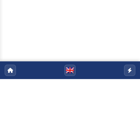
Programa de Pós-Graduação em
Engenharia Civil
Email:
ppgec@uenf.br