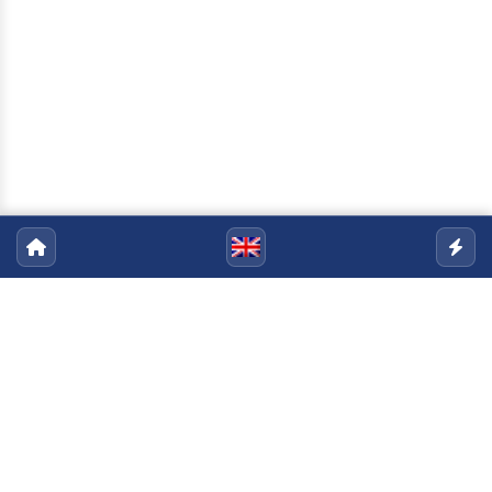
Programa de Pós-Graduação em
Engenharia Civil
Email:
ppgec@uenf.br