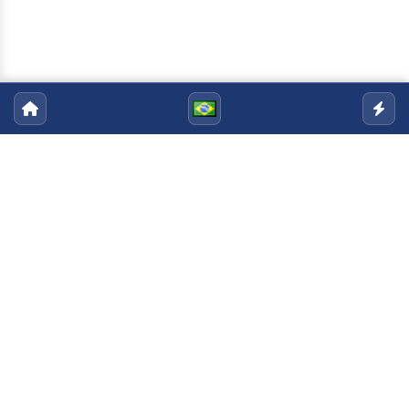
Pós-Graduação em Engenharia e
Ciência dos Materiais
Email:
ppgecm@uenf.br