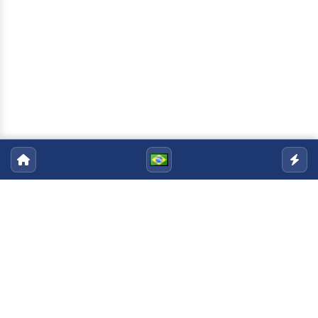
Programa de Pós-Graduação em
Matemática
Email:
pgmat@uenf.br