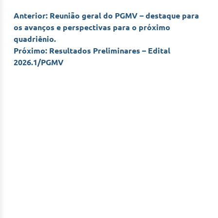
Navegação
Anterior:
Reunião geral do PGMV – destaque para
os avanços e perspectivas para o próximo
de
quadriênio.
Próximo:
Resultados Preliminares – Edital
Post
2026.1/PGMV