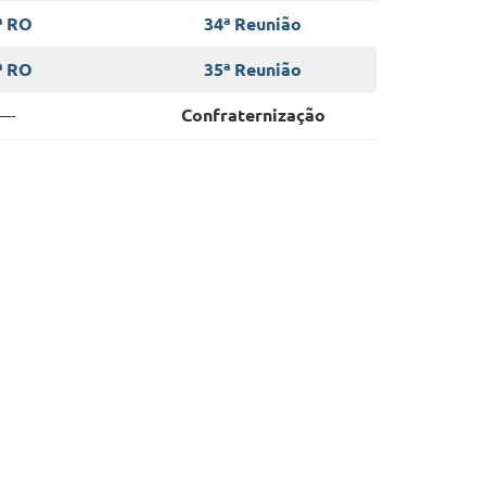
ª RO
34ª Reunião
ª RO
35ª Reunião
—-
Confraternização