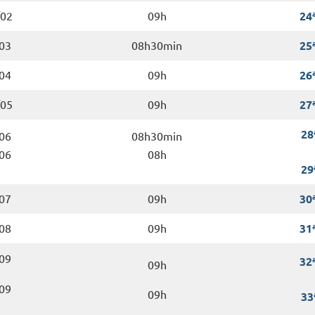
02
09h
24
03
08h30min
25
04
09h
26
05
09h
27
28
06
08h30min
06
08h
29
07
09h
30
08
09h
31
09
32
09h
09
09h
33