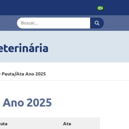
Termo de busca
terinária
– Pauta/Ata Ano 2025
a Ano 2025
uta
Ata