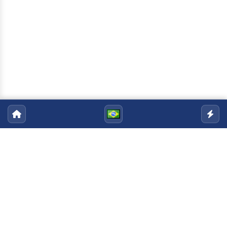
Programa de Pós-Graduação em
Medicina Veterinária
Email:
posgradmedvet@uenf.br