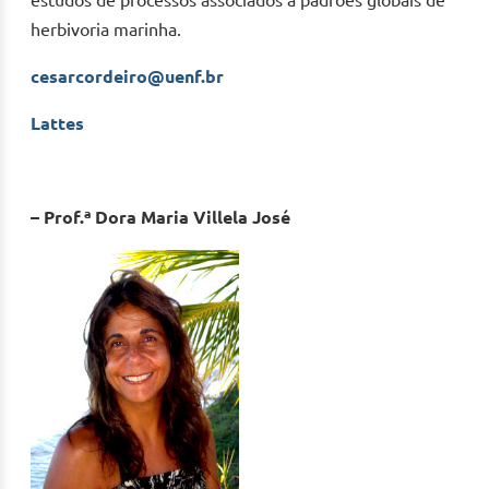
estudos de processos associados a padrões globais de
herbivoria marinha.
cesarcordeiro@uenf.br
Lattes
– Prof.ª Dora Maria Villela José