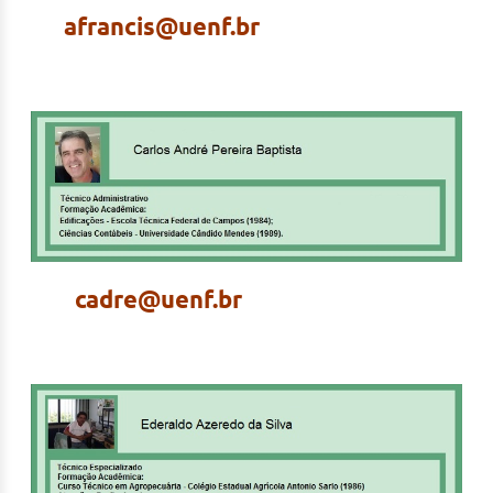
afrancis@uenf.br
cadre@uenf.br