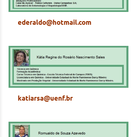
ederaldo@hotmail.com
katiarsa@uenf.br