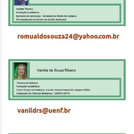
romualdosouza24@yahoo.com.br
vanildrs@uenf.br