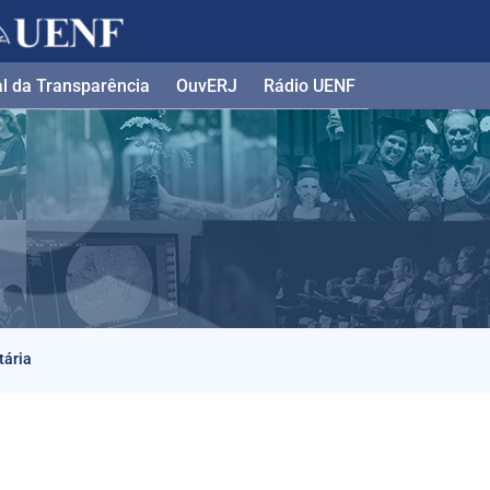
l da Transparência​
OuvERJ
Rádio UENF
tária