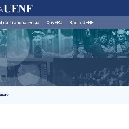
l da Transparência​
OuvERJ
Rádio UENF
lusão