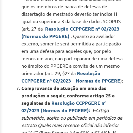
que os membros de banca de defesas de
dissertação de mestrado deverão ter índice H
igual ou superior a 3 da base de dados SCOPUS
(art. 27 da
Resolução CCPPGERE nº 02/2023
(Normas do PPGERE)
. Quanto ao avaliador
externo, somente será permitida a participação
em uma defesa para aqueles que, por pelo
menos um ano, não participaram de uma defesa
no âmbito do PPGERE a convite de um mesmo
orientador (art. 29, §2º da
Resolução
CCPPGERE nº 02/2023 – Normas do PPGERE
);
Comprovante de atuação em uma das
produções a seguir, conforme artigo 25 e
seguintes da
Resolução CCPPGERE nº
02/2023 (Normas do PPGERE):
I-
Artigo
submetido, aceito ou publicado em periódico de
estrato Qualis
mais recente oficial não inferior
ao “A4” (Base Scopus: A4 = 50% a 62,4%);
II-