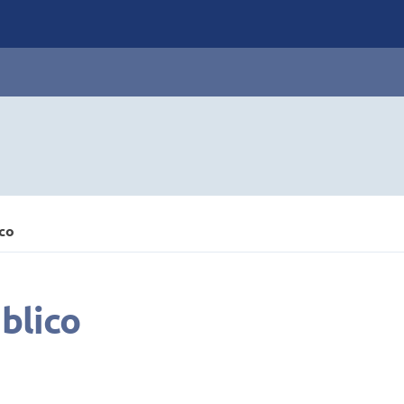
co
blico