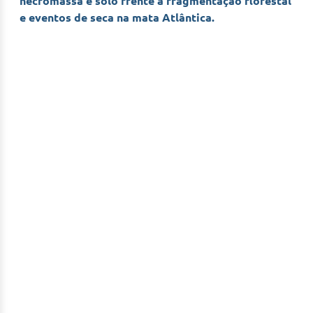
necromassa e solo frente à fragmentação florestal
Post
e eventos de seca na mata Atlântica.