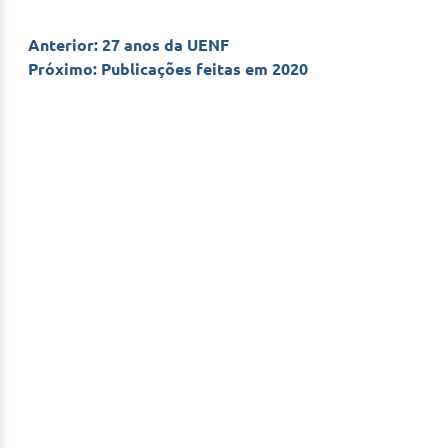
Navegação
Anterior:
27 anos da UENF
Próximo:
Publicações feitas em 2020
de
Post