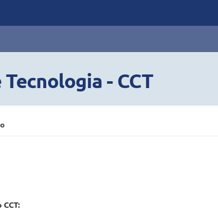
e Tecnologia - CCT
ão
o CCT: