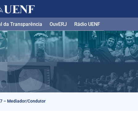
l da Transparência​
OuvERJ
Rádio UENF
17 – Mediador/Condutor