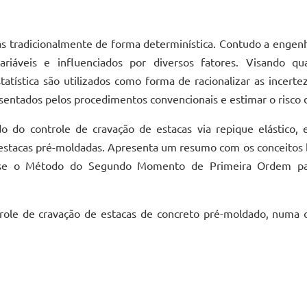
as tradicionalmente de forma determinística. Contudo a engen
áveis e influenciados por diversos fatores. Visando quan
tatística são utilizados como forma de racionalizar as incert
esentados pelos procedimentos convencionais e estimar o risco d
 do controle de cravação de estacas via repique elástico, en
 estacas pré-moldadas. Apresenta um resumo com os conceitos bá
se o Método do Segundo Momento de Primeira Ordem para 
role de cravação de estacas de concreto pré-moldado, numa o