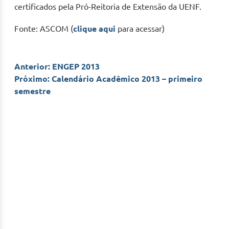
certificados pela Pró-Reitoria de Extensão da UENF.
Fonte: ASCOM (
clique aqui
para acessar)
Navegação
Anterior:
ENGEP 2013
Próximo:
Calendário Acadêmico 2013 – primeiro
de
semestre
Post