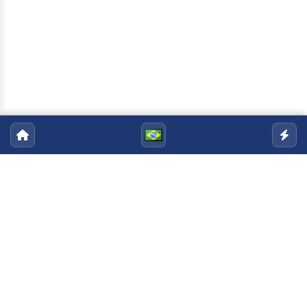
Programa de Pós-graduação em
Ciências Naturais
Email:
pgcn@uenf.br