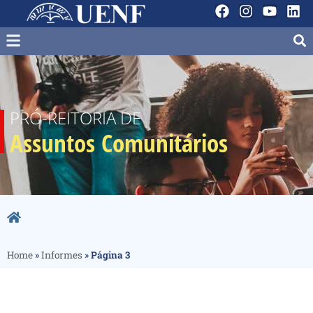
PRÓ-REITORIA DE
Assuntos Comunitários
Home
»
Informes
»
Página 3