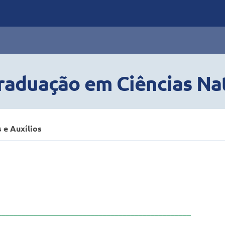
raduação em Ciências Na
 e Auxílios
________________________________________________