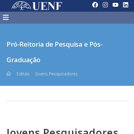
Pró-Reitoria de Pesquisa e Pós-
Graduação
>
Editais
>
Jovens Pesquisadores
Jovens Pesquisadores