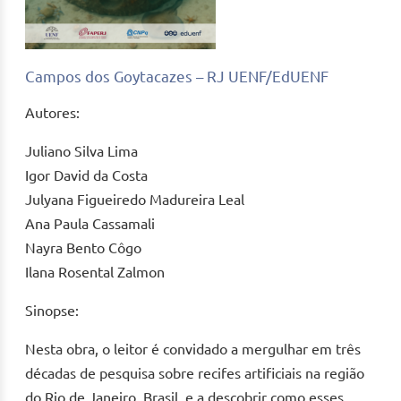
Campos dos Goytacazes – RJ UENF/EdUENF
Autores:
Juliano Silva Lima
Igor David da Costa
Julyana Figueiredo Madureira Leal
Ana Paula Cassamali
Nayra Bento Côgo
Ilana Rosental Zalmon
Sinopse:
Nesta obra, o leitor é convidado a mergulhar em três
décadas de pesquisa sobre recifes artificiais na região
do Rio de Janeiro, Brasil, e a descobrir como esses