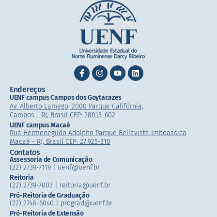
Endereços
UENF campus Campos dos Goytacazes
Av. Alberto Lamego, 2000 Parque Califórnia,
Campos - RJ, Brasil CEP: 28013-602
UENF campus Macaé
Rua Hermenegildo Adolpho Parque Bellavista Imboassica
Macaé - RJ, Brasil CEP: 27.925-310
Contatos
Assessoria de Comunicação
(22) 2739-7119 | uenf@uenf.br
Reitoria
(22) 2739-7003 |​ reitoria@uenf.br
Pró-Reitoria de Graduação
(22) 2748-6040 | prograd@uenf.br
Pró-Reitoria de Extensão