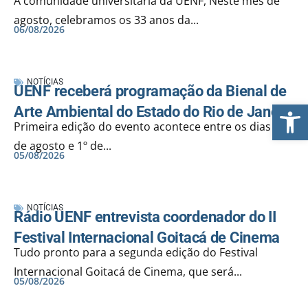
À comunidade universitária da UENF, Neste mês de
agosto, celebramos os 33 anos da...
06/08/2026
NOTÍCIAS
UENF receberá programação da Bienal de
Ab
Arte Ambiental do Estado do Rio de Janeiro
Primeira edição do evento acontece entre os dias 26
de agosto e 1º de...
05/08/2026
NOTÍCIAS
Rádio UENF entrevista coordenador do II
Festival Internacional Goitacá de Cinema
Tudo pronto para a segunda edição do Festival
Internacional Goitacá de Cinema, que será...
05/08/2026