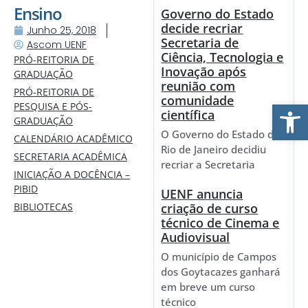
Ensino
Governo do Estado
decide recriar
Junho 25, 2018
Secretaria de
Ascom UENF
Ciência, Tecnologia e
PRÓ-REITORIA DE
Inovação após
GRADUAÇÃO
reunião com
PRÓ-REITORIA DE
comunidade
Ab
PESQUISA E PÓS-
científica
GRADUAÇÃO
O Governo do Estado do
CALENDÁRIO ACADÊMICO
Rio de Janeiro decidiu
SECRETARIA ACADÊMICA
recriar a Secretaria
INICIAÇÃO A DOCÊNCIA –
PIBID
UENF anuncia
BIBLIOTECAS
criação de curso
técnico de Cinema e
Audiovisual
O município de Campos
dos Goytacazes ganhará
em breve um curso
técnico