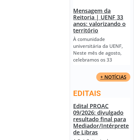
Mensagem da
Reitoria | UENF 33
anos: valorizando o
território
À comunidade
universitária da UENF,
Neste mês de agosto,
celebramos os 33
+ NOTÍCIAS
EDITAIS
Edital PROAC
09/2026: divulgado
resultado final para
Mediador/Intérprete
de Libras