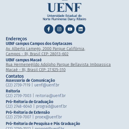
Endereços
UENF campus Campos dos Goytacazes
Av. Alberto Lamego, 2000 Parque Califórnia,
Campos - RJ, Brasil CEP: 28013-602
UENF campus Macaé
Rua Hermenegildo Adolpho Parque Bellavista Imboassica
Macaé - RJ, Brasil CEP: 27.925-310
Contatos
Assessoria de Comunicação
(22) 2739-7119 | uenf@uenf.br
Reitoria
(22) 2739-7003 |​ reitoria@uenf.br
Pró-Reitoria de Graduação
(22) 2748-6040 | prograd@uenf.br
Pró-Reitoria de Extensão
(22) 2739-7007​ | proex@uenf.br
Pró-Reitoria de Pesquisa e Pós Graduação
(22) 2739-7012 | proppg@uenf.br