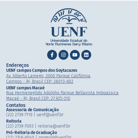
Endereços
UENF campus Campos dos Goytacazes
Av. Alberto Lamego, 2000 Parque Califórnia,
Campos - RJ, Brasil CEP: 28013-602
UENF campus Macaé
Rua Hermenegildo Adolpho Parque Bellavista Imboassica
Macaé - RJ, Brasil CEP: 27.925-310
Contatos
Assessoria de Comunicação
(22) 2739-7119 | uenf@uenf.br
Reitoria
(22) 2739-7003 |​ reitoria@uenf.br
Pró-Reitoria de Graduação
(22) 2748-6040 | prograd@uenf.br