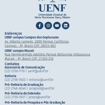
Endereços
UENF campus Campos dos Goytacazes
Av. Alberto Lamego, 2000 Parque Califórnia,
Campos - RJ, Brasil CEP: 28013-602
UENF campus Macaé
Rua Hermenegildo Adolpho Parque Bellavista Imboassica
Macaé - RJ, Brasil CEP: 27.925-310
Contatos
Assessoria de Comunicação
(22) 2739-7119 | uenf@uenf.br
Reitoria
(22) 2739-7003 |​ reitoria@uenf.br
Pró-Reitoria de Graduação
(22) 2748-6040 | prograd@uenf.br
Pró-Reitoria de Extensão
(22) 2739-7007​ | proex@uenf.br
Pró-Reitoria de Pesquisa e Pós Graduação