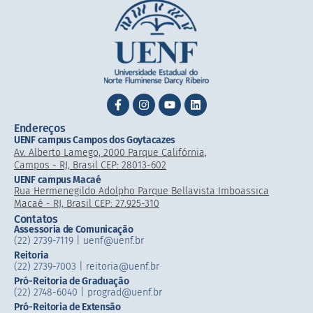
Endereços
UENF campus Campos dos Goytacazes
Av. Alberto Lamego, 2000 Parque Califórnia,
Campos - RJ, Brasil CEP: 28013-602
UENF campus Macaé
Rua Hermenegildo Adolpho Parque Bellavista Imboassica
Macaé - RJ, Brasil CEP: 27.925-310
Contatos
Assessoria de Comunicação
(22) 2739-7119 | uenf@uenf.br
Reitoria
(22) 2739-7003 |​ reitoria@uenf.br
Pró-Reitoria de Graduação
(22) 2748-6040 | prograd@uenf.br
Pró-Reitoria de Extensão