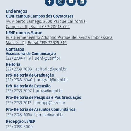
Endereços
UENF campus Campos dos Goytacazes
Av. Alberto Lamego, 2000 Parque Califórnia,
Campos - RJ, Brasil CEP: 28013-602
UENF campus Macaé
Rua Hermenegildo Adolpho Parque Bellavista Imboassica
Macaé - RJ, Brasil CEP: 27.925-310
Contatos
Assessoria de Comunicação
(22) 2739-7119 | uenf@uenf.br
Reitoria
(22) 2739-7003 |​ reitoria@uenf.br
Pró-Reitoria de Graduação
(22) 2748-6040 | prograd@uenf.br
Pró-Reitoria de Extensão
(22) 2739-7007​ | proex@uenf.br
Pró-Reitoria de Pesquisa e Pós Graduação
(22) 2739-7012 | proppg@uenf.br
Pró-Reitoria de Assuntos Comunitários
(22) 2748-6054​ | proac@uenf.br
Recepção LENEP
(22) 3399-3000